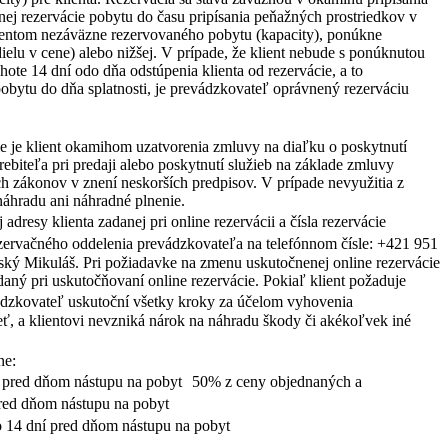
ej rezervácie pobytu do času pripísania peňažných prostriedkov v
lientom nezáväzne rezervovaného pobytu (kapacity), ponúkne
ielu v cene) alebo nižšej. V prípade, že klient nebude s ponúknutou
hote 14 dní odo dňa odstúpenia klienta od rezervácie, a to
obytu do dňa splatnosti, je prevádzkovateľ oprávnený rezerváciu
e je klient okamihom uzatvorenia zmluvy na diaľku o poskytnutí
ebiteľa pri predaji alebo poskytnutí služieb na základe zmluvy
 zákonov v znení neskorších predpisov. V prípade nevyužitia z
náhradu ani náhradné plnenie.
resy klienta zadanej pri online rezervácii a čísla rezervácie
rezervačného oddelenia prevádzkovateľa na telefónnom čísle: +421 951
ký Mikuláš. Pri požiadavke na zmenu uskutočnenej online rezervácie
adaný pri uskutočňovaní online rezervácie. Pokiaľ klient požaduje
ádzkovateľ uskutoční všetky kroky za účelom vyhovenia
ť, a klientovi nevzniká nárok na náhradu škody či akékoľvek iné
ne:
í pred dňom nástupu na pobyt 50% z ceny objednaných a
pred dňom nástupu na pobyt
 14 dní pred dňom nástupu na pobyt