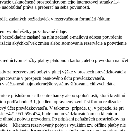
rvácie uskutočnené prostredníctvom tejto internetovej stránky.1.4
 nadobúdať práva a preberať na seba povinnosti.
 podľa zadaných požiadaviek v rezervačnom formulári (dátum
klient vyplní všetky požadované údaje.
vi bezodkladne zaslané na ním zadanú e-mailovú adresu potvrdenie
alizáciu akýchkoľvek zmien alebo stornovania rezervácie a potvrdenie
rostredníctvom služby platby platobnou kartou, alebo prevodom na účet
hrady za rezervovaný pobyt v plnej výške v prospech prevádzkovateľa
a spracovanie v prospech bankového účtu prevádzkovateľa.
v súčasnosti najmodernejšie systémy šifrovania citlivých dát a
rte v príslušnom call-centre banky alebo spoločnosti, ktorá kreditnú
tou podľa bodu 3.1, je klient oprávnený zvoliť si formu realizácie
vý účet prevádzkovateľa. V takomto prípade, t.j. v prípade, že pri
m čísle +421 951 596 474, bude mu prevádzkovateľom na klientom
re úhradu pobytu prevodom. Po pripísaní peňažných prostriedkov na
ácie. Klientom rezervovaný pobyt s využitím tzv. offline platby nie
ity) pre klienta. Rezervácia sa stáva záväznou v okamihu pripísania