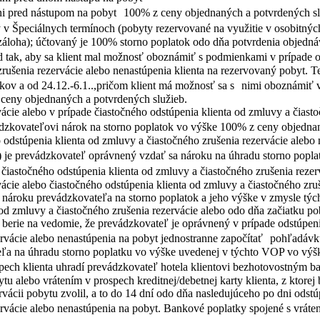
ni pred nástupom na pobyt 100% z ceny objednaných a potvrdených sl
yty v Špeciálnych termínoch (pobyty rezervované na využitie v osobi
 záloha); účtovaný je 100% storno poplatok odo dňa potvrdenia objedná
d tak, aby sa klient mal možnosť oboznámiť s podmienkami v prípade o
zrušenia rezervácie alebo nenastúpenia klienta na rezervovaný pobyt. T
tkov a od 24.12.-6.1..,pričom klient má možnosť sa s nimi oboznámiť 
 ceny objednaných a potvrdených služieb.
ácie alebo v prípade čiastočného odstúpenia klienta od zmluvy a čiast
dzkovateľovi nárok na storno poplatok vo výške 100% z ceny objednan
o odstúpenia klienta od zmluvy a čiastočného zrušenia rezervácie aleb
) je prevádzkovateľ oprávnený vzdať sa nároku na úhradu storno popla
o čiastočného odstúpenia klienta od zmluvy a čiastočného zrušenia reze
vácie alebo čiastočného odstúpenia klienta od zmluvy a čiastočného zru
 nároku prevádzkovateľa na storno poplatok a jeho výške v zmysle týc
 od zmluvy a čiastočného zrušenia rezervácie alebo odo dňa začiatku po
berie na vedomie, že prevádzkovateľ je oprávnený v prípade odstúpenia
ervácie alebo nenastúpenia na pobyt jednostranne započítať pohľadávku
ľa na úhradu storno poplatku vo výške uvedenej v týchto VOP vo výške
ech klienta uhradí prevádzkovateľ hotela klientovi bezhotovostným b
tu alebo vrátením v prospech kreditnej/debetnej karty klienta, z ktorej
ervácii pobytu zvolil, a to do 14 dní odo dňa nasledujúceho po dni odst
ervácie alebo nenastúpenia na pobyt. Bankové poplatky spojené s vráte