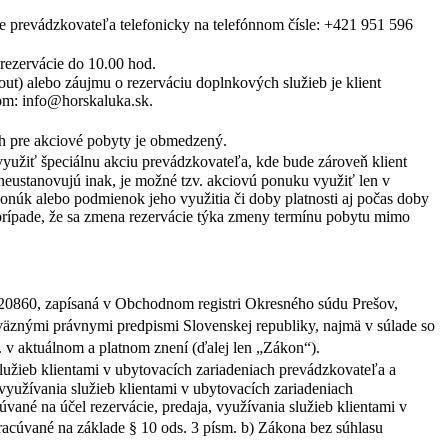
enie prevádzkovateľa telefonicky na telefónnom čísle: +421 951 596
e rezervácie do 10.00 hod.
out) alebo záujmu o rezerváciu doplnkových služieb je klient
lom: info@horskaluka.sk.
ch pre akciové pobyty je obmedzený.
yužiť špeciálnu akciu prevádzkovateľa, kde bude zároveň klient
neustanovujú inak, je možné tzv. akciovú ponuku využiť len v
ponúk alebo podmienok jeho využitia či doby platnosti aj počas doby
 prípade, že sa zmena rezervácie týka zmeny termínu pobytu mimo
0860, zapísaná v Obchodnom registri Okresného súdu Prešov,
áväznými právnymi predpismi Slovenskej republiky, najmä v súlade so
. v aktuálnom a platnom znení (ďalej len „Zákon“).
služieb klientami v ubytovacích zariadeniach prevádzkovateľa a
využívania služieb klientami v ubytovacích zariadeniach
ané na účel rezervácie, predaja, využívania služieb klientami v
acúvané na základe § 10 ods. 3 písm. b) Zákona bez súhlasu