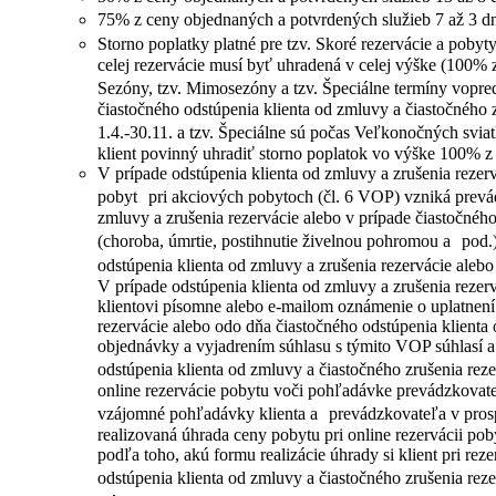
75% z ceny objednaných a potvrdených služieb 7 až 3 d
Storno poplatky platné pre tzv. Skoré rezervácie a pob
celej rezervácie musí byť uhradená v celej výške (100%
Sezóny, tzv. Mimosezóny a tzv. Špeciálne termíny vopre
čiastočného odstúpenia klienta od zmluvy a čiastočného 
1.4.-30.11. a tzv. Špeciálne sú počas Veľkonočných svia
klient povinný uhradiť storno poplatok vo výške 100% z
V prípade odstúpenia klienta od zmluvy a zrušenia rezerv
pobyt pri akciových pobytoch (čl. 6 VOP) vzniká prevá
zmluvy a zrušenia rezervácie alebo v prípade čiastočnéh
(choroba, úmrtie, postihnutie živelnou pohromou a pod.
odstúpenia klienta od zmluvy a zrušenia rezervácie aleb
V prípade odstúpenia klienta od zmluvy a zrušenia rezer
klientovi písomne alebo e-mailom oznámenie o uplatnení
rezervácie alebo odo dňa čiastočného odstúpenia klienta
objednávky a vyjadrením súhlasu s týmito VOP súhlasí a 
odstúpenia klienta od zmluvy a čiastočného zrušenia rez
online rezervácie pobytu voči pohľadávke prevádzkovate
vzájomné pohľadávky klienta a prevádzkovateľa v prosp
realizovaná úhrada ceny pobytu pri online rezervácii poby
podľa toho, akú formu realizácie úhrady si klient pri rez
odstúpenia klienta od zmluvy a čiastočného zrušenia rez