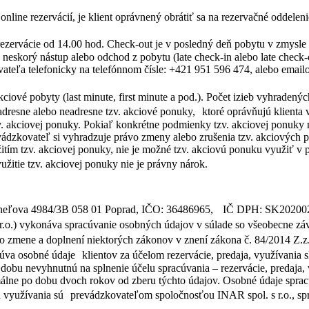
i online rezervácií, je klient oprávnený obrátiť sa na rezervačné oddel
rezervácie od 14.00 hod. Check-out je v posledný deň pobytu v zmysl
 neskorý nástup alebo odchod z pobytu (late check-in alebo late check-
vateľa telefonicky na telefónnom čísle: +421 951 596 474, alebo emai
iové pobyty (last minute, first minute a pod.). Počet izieb vyhradený
resne alebo neadresne tzv. akciové ponuky, ktoré oprávňujú klienta v
v. akciovej ponuky. Pokiaľ konkrétne podmienky tzv. akciovej ponuky 
revádzkovateľ si vyhradzuje právo zmeny alebo zrušenia tzv. akciových 
žitím tzv. akciovej ponuky, nie je možné tzv. akciovú ponuku využiť v
yužitie tzv. akciovej ponuky nie je právny nárok.
Mnoheľova 4984/3B 058 01 Poprad, IČO: 36486965, IČ DPH: SK202002
s r.o.) vykonáva spracúvanie osobných údajov v súlade so všeobecne z
o zmene a doplnení niektorých zákonov v znení zákona č. 84/2014 Z.z
cúva osobné údaje klientov za účelom rezervácie, predaja, využívania 
dobu nevyhnutnú na splnenie účelu spracúvania – rezervácie, predaja, 
lne po dobu dvoch rokov od zberu týchto údajov. Osobné údaje spracúv
h využívania sú prevádzkovateľom spoločnosťou INAR spol. s r.o., spr