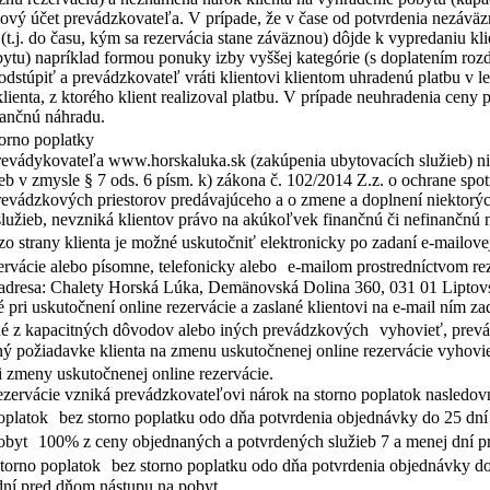
vý účet prevádzkovateľa. V prípade, že v čase od potvrdenia nezáväzn
t.j. do času, kým sa rezervácia stane záväznou) dôjde k vypredaniu k
obytu) napríklad formou ponuky izby vyššej kategórie (s doplatením rozd
odstúpiť a prevádzkovateľ vráti klientovi klientom uhradenú platbu v le
ta, z ktorého klient realizoval platbu. V prípade neuhradenia ceny p
nančnú náhradu.
Storno poplatky
 prevádykovateľa www.horskaluka.sk (zakúpenia ubytovacích služieb) ni
b v zmysle § 7 ods. 6 písm. k) zákona č. 102/2014 Z.z. o ochrane spotr
evádzkových priestorov predávajúceho a o zmene a doplnení niektorých
lužieb, nevzniká klientov právo na akúkoľvek finančnú či nefinančnú 
trany klienta je možné uskutočniť elektronicky po zadaní e-mailovej ad
 rezervácie alebo písomne, telefonicky alebo e-mailom prostredníctvom 
 adresa: Chalety Horská Lúka, Demänovská Dolina 360, 031 01 Liptovs
é pri uskutočnení online rezervácie a zaslané klientovi na e-mail ním z
ožné z kapacitných dôvodov alebo iných prevádzkových vyhovieť, prev
ný požiadavke klienta na zmenu uskutočnenej online rezervácie vyhovie
 zmeny uskutočnenej online rezervácie.
rezervácie vzniká prevádzkovateľovi nárok na storno poplatok nasledov
oplatok bez storno poplatku odo dňa potvrdenia objednávky do 25 dn
pobyt 100% z ceny objednaných a potvrdených služieb 7 a menej dní 
rno poplatok bez storno poplatku odo dňa potvrdenia objednávky do
dní pred dňom nástupu na pobyt