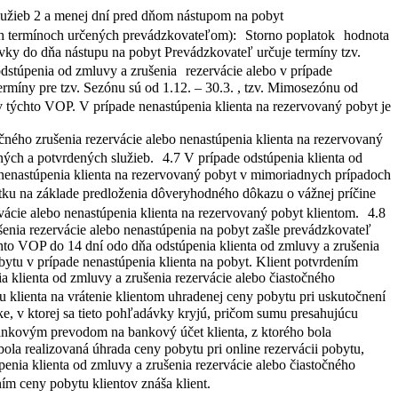
užieb 2 a menej dní pred dňom nástupom na pobyt
tných termínoch určených prevádzkovateľom): Storno poplatok hodnota
vky do dňa nástupu na pobyt Prevádzkovateľ určuje termíny tzv.
dstúpenia od zmluvy a zrušenia rezervácie alebo v prípade
ermíny pre tzv. Sezónu sú od 1.12. – 30.3. , tzv. Mimosezónu od
v týchto VOP. V prípade nenastúpenia klienta na rezervovaný pobyt je
očného zrušenia rezervácie alebo nenastúpenia klienta na rezervovaný
ých a potvrdených služieb. 4.7 V prípade odstúpenia klienta od
o nenastúpenia klienta na rezervovaný pobyt v mimoriadnych prípadoch
tku na základe predloženia dôveryhodného dôkazu o vážnej príčine
rvácie alebo nenastúpenia klienta na rezervovaný pobyt klientom. 4.8
šenia rezervácie alebo nenastúpenia na pobyt zašle prevádzkovateľ
hto VOP do 14 dní odo dňa odstúpenia klienta od zmluvy a zrušenia
bytu v prípade nenastúpenia klienta na pobyt. Klient potvrdením
 klienta od zmluvy a zrušenia rezervácie alebo čiastočného
 klienta na vrátenie klientom uhradenej ceny pobytu pri uskutočnení
, v ktorej sa tieto pohľadávky kryjú, pričom sumu presahujúcu
ankovým prevodom na bankový účet klienta, z ktorého bola
 bola realizovaná úhrada ceny pobytu pri online rezervácii pobytu,
úpenia klienta od zmluvy a zrušenia rezervácie alebo čiastočného
ním ceny pobytu klientov znáša klient.