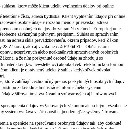
 súhlasu, ktorý môže klient udeliť vyplnením údajov pri online
telefónne číslo, adresa bydliska. Klient vyplnením údajov pri online
racované osobné údaje v rozsahu meno a priezvisko, adresa
s s prenosom osobných údajov do zahraničia v rámci Európskej únie.
 všeobecne záväznými právnymi predpismi. Súhlas so spracúvaním
asu na adresu sídla prevádzkovateľa, okrem prípadov, keď Zákon
ä § 28 Zákona), ako aj v zákone č. 40/1964 Zb. Občianskom
a opravu nesprávnych alebo neaktuálnych spracúvaných osobných
 Zákona, a že ním poskytnuté osobné údaje sa zhodujú so
ých materiálov (tzv. newsletterov) akoukoľvek elektronickou formou
ičom klient je oprávnený udelený súhlas kedykoľvek odvolať
tri.
e, ktoré zahŕňajú cezhraničný prenos poskytnutých osobných údajov
ho prístupu z dôvodu administrácie informačného systému
ch údajov šifrovaním a využívaním softwarových aj hardwarových
kou sprístupnenia údajov vyžadovaných zákonom alebo inými všeobecne
ný systém využíva v súčasnosti najmodernejšie systémy šifrovania
renia a operácie na spracúvanie osobných údajov tak, aby dotknuté
základe európskej legislatívy a záväzných medzinárodných zmlúv a