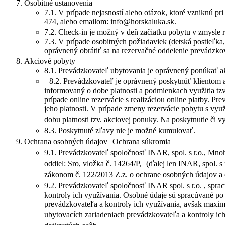
Osobitné ustanovenia
7.1. V prípade nejasností alebo otázok, ktoré vzniknú pr
474, alebo emailom: info@horskaluka.sk.
7.2. Check-in je možný v deň začiatku pobytu v zmysle 
7.3. V prípade osobitných požiadaviek (detská postieľka,
oprávnený obrátiť sa na rezervačné oddelenie prevádzko
Akciové pobyty
8.1. Prevádzkovateľ ubytovania je oprávnený ponúkať akc
8.2. Prevádzkovateľ je oprávnený poskytnúť klientom ad
informovaný o dobe platnosti a podmienkach využitia tz
prípade online rezervácie s realizáciou online platby. P
jeho platnosti. V prípade zmeny rezervácie pobytu s vyu
dobu platnosti tzv. akciovej ponuky. Na poskytnutie či v
8.3. Poskytnuté zľavy nie je možné kumulovať.
Ochrana osobných údajov Ochrana súkromia
9.1. Prevádzkovateľ spoločnosť INAR, spol. s r.o., 
oddiel: Sro, vložka č. 14264/P, (ďalej len INAR, spol. 
zákonom č. 122/2013 Z.z. o ochrane osobných údajov a 
9.2. Prevádzkovateľ spoločnosť INAR spol. s r.o. , spra
kontroly ich využívania. Osobné údaje sú spracúvané po 
prevádzkovateľa a kontroly ich využívania, avšak maximá
ubytovacích zariadeniach prevádzkovateľa a kontroly ic