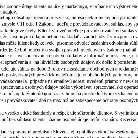
úva osobné údaje klienta na účely marketingu, v prípade ich výslovného
h údajov.
ingu obsahuje: meno a priezvisko, adresa elektronickej pošty, mobilné 
 zmysle § 11 ods. 1 Zákona udeľuje prevádzkovateľovi súhlas, aby sp
na marketingové účely. Klient zároveň udeľuje prevádzkovateľovi súhla
je, že s osobnými údajmi nebude nakladať a zaobchádzať v rozpore so
hlas môže klient kedykoľvek písomne odvolať zaslaním odvolania súhl
tvrdzuje, že bol poučený o svojich právach uvedených v Zákone (najm
rmácie o stave spracúvania osobných údajov v informačnom systéme, n
čel spracúvania a na likvidáciu osobných údajov, ak došlo k porušeniu
eň udeľuje súhlas na dobu 3 rokov na zasielanie obchodných a reklamn
užieb poskytovaných prevádzkovateľom a jeho obchodných partnerov, pr
vádzkovateľa prípadne na emailovú adresu uvedenú priamo v newslet
as spracúvania osobných údajov môže vykonávať spracovateľské operáci
resp. prístup k týmto údajom zo zahraničia prostredníctvom vzdialené
renosu prevádzkovateľ dbá na maximálne zabezpečenie ochrany osobný
íva vysoko etické štandardy a rešpek uje súkromie klientov. S výnim
pní bez súhlasu klienta žiadne osobné údaje tretím stranám. Rezervač
úlade s právnymi predpismi Slovenskej republiky vykonáva všetky opat
ré im prislúchajú z právnych predpisov Slovenskej republiky ale aj na 