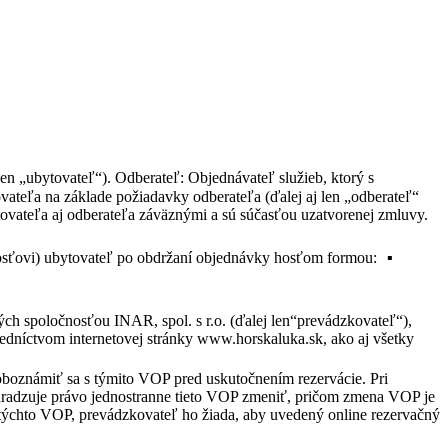
en „ubytovateľ“). Odberateľ: Objednávateľ služieb, ktorý s
ateľa na základe požiadavky odberateľa (ďalej aj len „odberateľ“
ovateľa aj odberateľa záväznými a sú súčasťou uzatvorenej zmluvy.
hosťovi) ubytovateľ po obdržaní objednávky hosťom formou: ▪
ch spoločnosťou INAR, spol. s r.o. (ďalej len“prevádzkovateľ“),
redníctvom internetovej stránky www.horskaluka.sk, ako aj všetky
 oboznámiť sa s týmito VOP pred uskutočnením rezervácie. Pri
hradzuje právo jednostranne tieto VOP zmeniť, pričom zmena VOP je
i týchto VOP, prevádzkovateľ ho žiada, aby uvedený online rezervačný