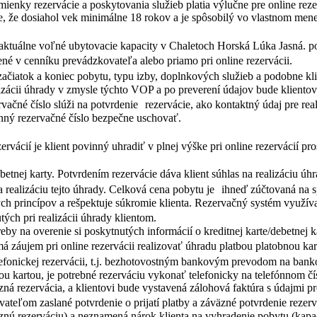
ienky rezervácie a poskytovania služieb platia výlučne pre online reze
e, že dosiahol vek minimálne 18 rokov a je spôsobilý vo vlastnom mene
si aktuálne voľné ubytovacie kapacity v Chaletoch Horská Lúka Jasná.
ené v cenníku prevádzkovateľa alebo priamo pri online rezervácii.
e začiatok a koniec pobytu, typu izby, doplnkových služieb a podobne 
izácii úhrady v zmysle týchto VOP a po preverení údajov bude kliento
rvačné číslo slúži na potvrdenie rezervácie, ako kontaktný údaj pre re
inný rezervačné číslo bezpečne uschovať.
ervácií je klient povinný uhradiť v plnej výške pri online rezervácií p
etnej karty. Potvrdením rezervácie dáva klient súhlas na realizáciu ú
a realizáciu tejto úhrady. Celková cena pobytu je ihneď zúčtovaná n
ch princípov a rešpektuje súkromie klienta. Rezervačný systém využíva 
tých pri realizácii úhrady klientom.
by na overenie si poskytnutých informácií o kreditnej karte/debetnej ka
má záujem pri online rezervácii realizovať úhradu platbou platobnou kar
elefonickej rezervácii, t.j. bezhotovostným bankovým prevodom na banko
bnou kartou, je potrebné rezerváciu vykonať telefonicky na telefónno
á rezervácia, a klientovi bude vystavená zálohová faktúra s údajmi p
teľom zaslané potvrdenie o prijatí platby a záväzné potvrdenie rezerv
äznú rezerváciu) a neznamená nárok klienta na vyhradenie pobytu (kapac