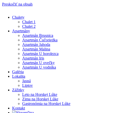
Preskočiť na obsah
Chalety
Chalet 1
Chalet 2
Apartmány
Apartmán Brusnica
Apartmán Čučoriedka
Apartmán Jahoda
Apartmán Malina
Apartmán U horolezca
Apartmán Iris
Apartmán U ovečky
Apartmán U vodníka
Galéria
Lokalita
Jasná
Liptov
Zážitky
Leto na Horskej Lúke
Zima na Horskej Lúke
Gastronómia na Horskej Lúke
Kontakt