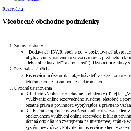
Rezervácia
Všeobecné obchodné podmienky
Zmluvné strany
Dodávateľ: INAR, spol. s r.o. – poskytovateľ ubytovacíc
ubytovacím zariadením uzatvorí zmluvu, predmetom ktore
alebo“objednávateľ“ alebo „hosť“). Uzavretím zmluvy s
Rezervácia služieb
Rezerváciu môže urobiť objednávateľ vo vlastnom mene,
telefonickou ▪ písomnou ▪ elektronickou
Úvodné ustanovenia
3.1. Tieto všeobecné obchodné podmienky (ďalej len „VO
využívanie online rezervačného systému, platobné a stor
ostatné práva a povinnosti vyplývajúce z právneho vzťah
3.2 Klient je oprávnený využívať online rezervácie len 
opakovanom využívaní online rezervácie je klient povi
účinná odo dňa ich zverejnenia na internetovej stránke 
systém nevyužíval. Potvrdením rezervácie klient vyslo