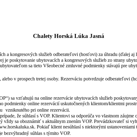
Chalety Horská Lúka Jasná
h a kongresových služieb odberateľovi (hosťovi) za úhradu (ďalej aj l
j je poskytovanie ubytovacích a kongresových služieb zo strany ubytov
 ubytovateľom sa tieto Všeobecné zmluvné podmienky stávajú pre ubyt
 alebo v prospech tretej osoby. Rezerváciu potvrdzuje odberateľovi (
P“) sa vzťahujú na online rezervácie ubytovacích služieb poskytovaný
no podmienky online rezervácií uskutočnených klientom/klientmi prost
u vzniknutého pri online rezervácii.
v prípade, že súhlasí s VOP. Klientovi sa odporúča vo vlastnom záujme
nný vždy sa oboznámiť s aktuálnym znením VOP. Prevádzkovateľ si vy
www.horskaluka.sk. Pokiaľ klient nesúhlasí s niektorými ustanoveniam
vuje bezvýhradný súhlas s týmito VOP.