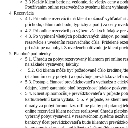
3.3 Každý klient berie na vedomie, že všetky ceny a podm
Používaním online rezervačného systému klient vyhlasuj
Rezervácia
4.1. Pri online rezervácií má klient možnosť vyhľadať 
príchodu, dátum odchodu, typ izby a pod.) za ceny uved
4.2. Pri online rezervácii po výbere všetkých údajov pr
4.3. Po vyplnení všetkých požadovaných údajov, po real
rezervácie s uvedením rezervačného čísla. Pridelené reze
pri nástupe na pobyt. Z uvedeného dôvodu je klient pov
Platobné podmienky
5.1. Úhradu za pobyt rezervovaný klientom pri online rez
na základe vystavenej faktúry.
5.2. Od klienta môže byť požadované číslo kreditnej/deb
(stiahnutím ceny pobytu) a oprávňuje prevádzkovateľa n
5.3. Postup a činnosť prevádzkovateľa vychádza z etický
údajov, ktoré garantuje plnú bezpečnosť údajov poskytnu
5.4. Klient splnomocňuje prevádzkovateľa v prípade potre
kartu/debetnú kartu vydala. 5.5. V prípade, že klient ne
úhrady za pobyt formou tzv. offline platby pri priamej t
online rezervácii klient nechce realizovať úhradu plato
vybraný pobyt vystavená v rezervačnom systéme nezáväzn
bankový účet prevádzkovateľa bude klientovi prevádzkova
je pre prevádzkovateľa ani klienta záväzný (ide o nezáv