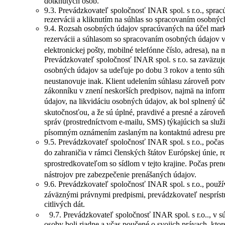
dotknutých osôb.
9.3. Prevádzkovateľ spoločnosť INAR spol. s r.o., sprac
rezervácii a kliknutím na súhlas so spracovaním osobnýc
9.4. Rozsah osobných údajov spracúvaných na účel market
rezervácii a súhlasom so spracovaním osobných údajov v
elektronickej pošty, mobilné telefónne číslo, adresa), 
Prevádzkovateľ spoločnosť INAR spol. s r.o. sa zaväzu
osobných údajov sa udeľuje po dobu 3 rokov a tento sú
neustanovuje inak. Klient udelením súhlasu zároveň po
zákonníku v znení neskorších predpisov, najmä na info
údajov, na likvidáciu osobných údajov, ak bol splnený ú
skutočnosťou, a že sú úplné, pravdivé a presné a zárov
správ (prostredníctvom e-mailu, SMS) týkajúcich sa sl
písomným oznámením zaslaným na kontaktnú adresu pre
9.5. Prevádzkovateľ spoločnosť INAR spol. s r.o., poč
do zahraničia v rámci členských štátov Európskej únie, 
sprostredkovateľom so sídlom v tejto krajine. Počas p
nástrojov pre zabezpečenie prenášaných údajov.
9.6. Prevádzkovateľ spoločnosť INAR spol. s r.o., použ
záväznými právnymi predpismi, prevádzkovateľ nesprístu
citlivých dát.
9.7. Prevádzkovateľ spoločnosť INAR spol. s r.o.., v s
osoby boli riadne a včas poučené o svojich právach, kto