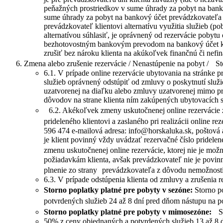
peňažných prostriedkov v sume úhrady za pobyt na banko
sume úhrady za pobyt na bankový účet prevádzkovateľa (
prevádzkovateľ klientovi alternatívu využitia služieb (p
alternatívou súhlasiť, je oprávnený od rezervácie pobytu 
bezhotovostným bankovým prevodom na bankový účet klien
zrušiť bez nároku klienta na akúkoľvek finančnú či nefi
Zmena alebo zrušenie rezervácie / Nenastúpenie na pobyt / 
6.1. V prípade online rezervácie ubytovania na stránke
služieb oprávnený odstúpiť od zmluvy o poskytnutí služie
uzatvorenej na diaľku alebo zmluvy uzatvorenej mimo pr
dôvodov na strane klienta ním zakúpených ubytovacích s
6.2. Akékoľvek zmeny uskutočnenej online rezervácie zo s
prideleného klientovi a zaslaného pri realizácii online
596 474 e-mailová adresa: info@horskaluka.sk, poštová
je klient povinný vždy uvádzať rezervačné číslo pridelen
zmenu uskutočnenej online rezervácie, ktorej nie je m
požiadavkám klienta, avšak prevádzkovateľ nie je povin
plnenie zo strany prevádzkovateľa z dôvodu nemožnosti
6.3. V prípade odstúpenia klienta od zmluvy a zrušenia 
Storno poplatky platné pre pobyty v sezóne:
Storno p
potvrdených služieb 24 až 8 dní pred dňom nástupu na 
Storno poplatky platné pre pobyty v mimosezóne:
Sto
50% z ceny objednaných a potvrdených služieb 13 až 8 