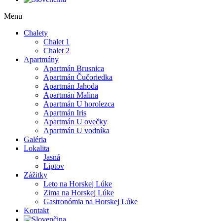
Menu
Chalety
Chalet 1
Chalet 2
Apartmány
Apartmán Brusnica
Apartmán Čučoriedka
Apartmán Jahoda
Apartmán Malina
Apartmán U horolezca
Apartmán Iris
Apartmán U ovečky
Apartmán U vodníka
Galéria
Lokalita
Jasná
Liptov
Zážitky
Leto na Horskej Lúke
Zima na Horskej Lúke
Gastronómia na Horskej Lúke
Kontakt