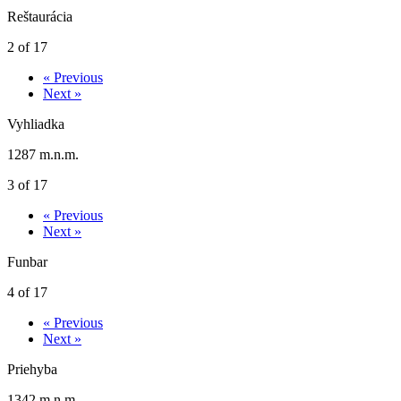
Reštaurácia
2 of 17
« Previous
Next »
Vyhliadka
1287 m.n.m.
3 of 17
« Previous
Next »
Funbar
4 of 17
« Previous
Next »
Priehyba
1342 m.n.m.