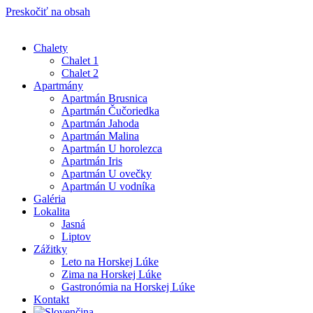
Preskočiť na obsah
Chalety
Chalet 1
Chalet 2
Apartmány
Apartmán Brusnica
Apartmán Čučoriedka
Apartmán Jahoda
Apartmán Malina
Apartmán U horolezca
Apartmán Iris
Apartmán U ovečky
Apartmán U vodníka
Galéria
Lokalita
Jasná
Liptov
Zážitky
Leto na Horskej Lúke
Zima na Horskej Lúke
Gastronómia na Horskej Lúke
Kontakt