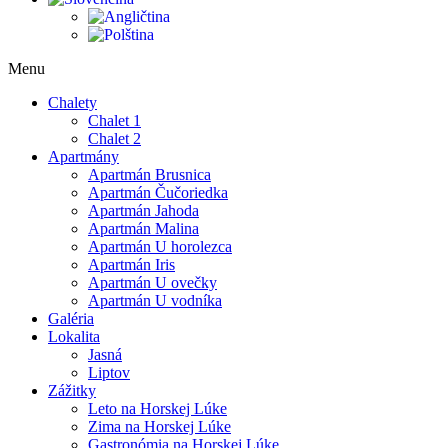
Menu
Chalety
Chalet 1
Chalet 2
Apartmány
Apartmán Brusnica
Apartmán Čučoriedka
Apartmán Jahoda
Apartmán Malina
Apartmán U horolezca
Apartmán Iris
Apartmán U ovečky
Apartmán U vodníka
Galéria
Lokalita
Jasná
Liptov
Zážitky
Leto na Horskej Lúke
Zima na Horskej Lúke
Gastronómia na Horskej Lúke