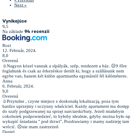
Next »
Vynikajúce
9,5
Na základe
94 recenzií
Rozi
12. Február, 2024.
8,0
Overená
☺Nagyon közel vannak a sípályák, szép, rendezett a ház. ☹9 főre
foglaltunk és csak az érkezéskor derült ki, hogy a szállásunk nem
egybe van, hanem két külön apartmanba egymástól fél kilóméterre.
Anna
6. Február, 2024.
9,0
Overená
☺Przytulne , czyste miejsce z doskonałą lokalizacją, poza tym
bardzo uprzejmy i uczynny właściciel. Każdy apartament ma dostęp
do szafy podgrzewanej na sprzęt narciarski/buty. Jeżeli miałabym
cokolwiek podpowiedzieć, to byłoby idealnie, gdyby można było np
wykupić śniadania " pod drzwi". Pozdrawiamy i mamy nadzieję tam
wrócić. ☹nie mam zastrzeżeń
Daniel