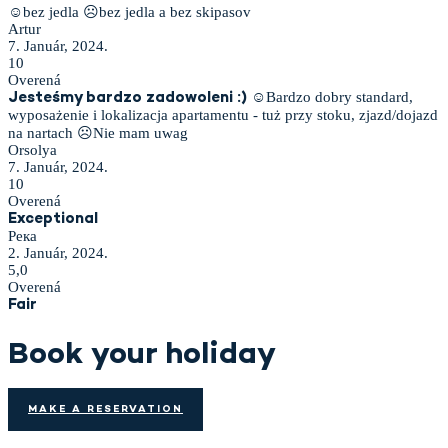
☺bez jedla ☹bez jedla a bez skipasov
Artur
7. Január, 2024.
10
Overená
☺Bardzo dobry standard,
Jesteśmy bardzo zadowoleni :)
wyposażenie i lokalizacja apartamentu - tuż przy stoku, zjazd/dojazd
na nartach ☹Nie mam uwag
Orsolya
7. Január, 2024.
10
Overená
Exceptional
Река
2. Január, 2024.
5,0
Overená
Fair
Book your holiday
MAKE A RESERVATION