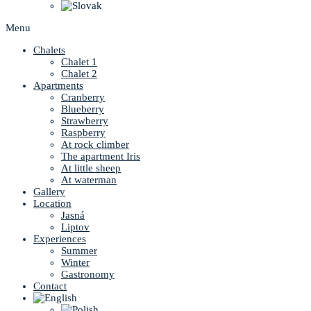
Menu
Chalets
Chalet 1
Chalet 2
Apartments
Cranberry
Blueberry
Strawberry
Raspberry
At rock climber
The apartment Iris
At little sheep
At waterman
Gallery
Location
Jasná
Liptov
Experiences
Summer
Winter
Gastronomy
Contact