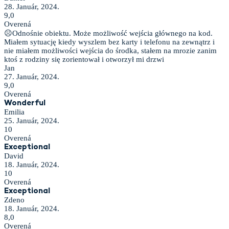
28. Január, 2024.
9,0
Overená
☹Odnośnie obiektu. Może możliwość wejścia głównego na kod.
Miałem sytuację kiedy wyszlem bez karty i telefonu na zewnątrz i
nie miałem możliwości wejścia do środka, stałem na mrozie zanim
ktoś z rodziny się zorientował i otworzył mi drzwi
Jan
27. Január, 2024.
9,0
Overená
Wonderful
Emilia
25. Január, 2024.
10
Overená
Exceptional
David
18. Január, 2024.
10
Overená
Exceptional
Zdeno
18. Január, 2024.
8,0
Overená