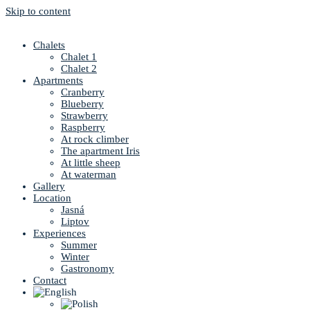
Skip to content
Chalets
Chalet 1
Chalet 2
Apartments
Cranberry
Blueberry
Strawberry
Raspberry
At rock climber
The apartment Iris
At little sheep
At waterman
Gallery
Location
Jasná
Liptov
Experiences
Summer
Winter
Gastronomy
Contact