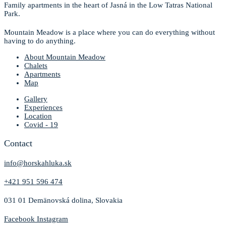
Family apartments in the heart of Jasná in the Low Tatras National
Park.
Mountain Meadow is a place where you can do everything without
having to do anything.
About Mountain Meadow
Chalets
Apartments
Map
Gallery
Experiences
Location
Covid - 19
Contact
info@horskahluka.sk
+421 951 596 474
031 01 Demänovská dolina, Slovakia
Facebook
Instagram