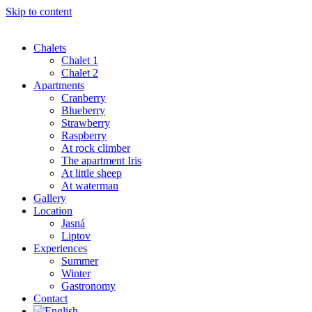
Skip to content
Chalets
Chalet 1
Chalet 2
Apartments
Cranberry
Blueberry
Strawberry
Raspberry
At rock climber
The apartment Iris
At little sheep
At waterman
Gallery
Location
Jasná
Liptov
Experiences
Summer
Winter
Gastronomy
Contact