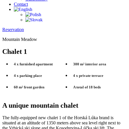
Contact
Reservation
Mountain Meadow
Chalet 1
4 x furnished apartment
300 m² interior area
4 x parking place
4 x private terrace
60 m² front garden
A total of 18 beds
A unique mountain chalet
The fully-equipped new chalet 1 of the Horská Lúka brand is
situated at an altitude of 1350 meters above sea level right next to
the Vrbická ski slope and the Kosodrevina-Lúčka ski lift. The