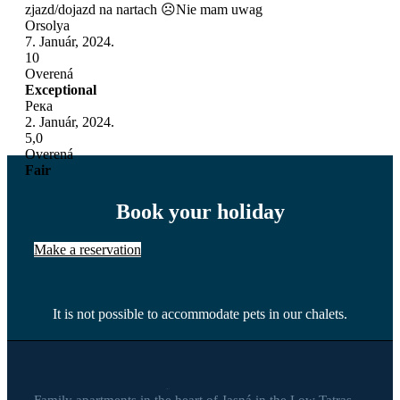
zjazd/dojazd na nartach ☹Nie mam uwag
Orsolya
7. Január, 2024.
10
Overená
Exceptional
Река
2. Január, 2024.
5,0
Overená
Fair
Book your holiday
Make a reservation
It is not possible to accommodate pets in our chalets.
Family apartments in the heart of Jasná in the Low Tatras