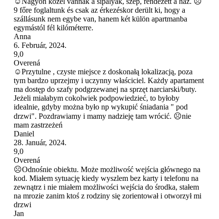
☺Nagyon közel vannak a sípályák, szép, rendezett a ház. ☹
9 főre foglaltunk és csak az érkezéskor derült ki, hogy a
szállásunk nem egybe van, hanem két külön apartmanba
egymástól fél kilóméterre.
Anna
6. Február, 2024.
9,0
Overená
☺Przytulne , czyste miejsce z doskonałą lokalizacją, poza
tym bardzo uprzejmy i uczynny właściciel. Każdy apartament
ma dostęp do szafy podgrzewanej na sprzęt narciarski/buty.
Jeżeli miałabym cokolwiek podpowiedzieć, to byłoby
idealnie, gdyby można było np wykupić śniadania " pod
drzwi". Pozdrawiamy i mamy nadzieję tam wrócić. ☹nie
mam zastrzeżeń
Daniel
28. Január, 2024.
9,0
Overená
☹Odnośnie obiektu. Może możliwość wejścia głównego na
kod. Miałem sytuację kiedy wyszlem bez karty i telefonu na
zewnątrz i nie miałem możliwości wejścia do środka, stałem
na mrozie zanim ktoś z rodziny się zorientował i otworzył mi
drzwi
Jan