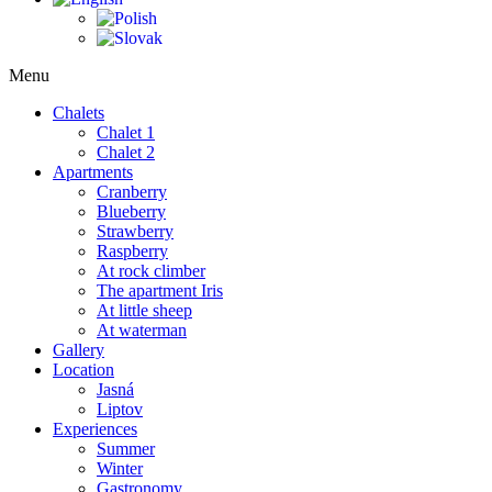
Menu
Chalets
Chalet 1
Chalet 2
Apartments
Cranberry
Blueberry
Strawberry
Raspberry
At rock climber
The apartment Iris
At little sheep
At waterman
Gallery
Location
Jasná
Liptov
Experiences
Summer
Winter
Gastronomy