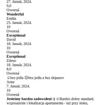
27. Január, 2024.
9,0
Overená
Wonderful
Emilia
25. Január, 2024.
10
Overená
Exceptional
David
18. Január, 2024.
10
Overená
Exceptional
Zdeno
18. Január, 2024.
8,0
Overená
☺bez jedla ☹bez jedla a bez skipasov
Artur
7. Január, 2024.
10
Overená
Jesteśmy bardzo zadowoleni :)
☺Bardzo dobry standard,
wyposażenie i lokalizacja apartamentu - tuż przy stoku,