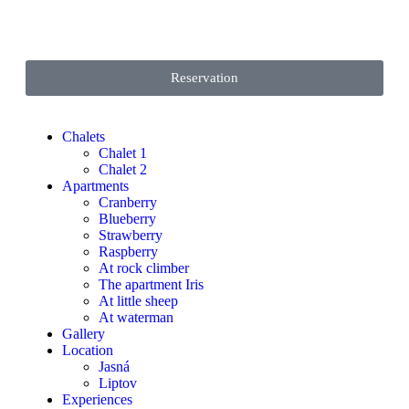
Reservation
Chalets
Chalet 1
Chalet 2
Apartments
Cranberry
Blueberry
Strawberry
Raspberry
At rock climber
The apartment Iris
At little sheep
At waterman
Gallery
Location
Jasná
Liptov
Experiences