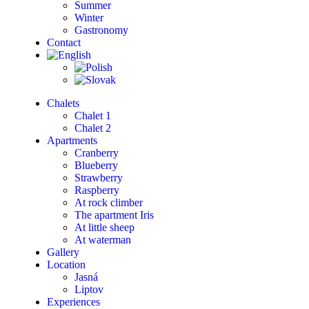
Summer
Winter
Gastronomy
Contact
Chalets
Chalet 1
Chalet 2
Apartments
Cranberry
Blueberry
Strawberry
Raspberry
At rock climber
The apartment Iris
At little sheep
At waterman
Gallery
Location
Jasná
Liptov
Experiences