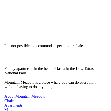
egybe
narciarski
do
van,
Jeżeli
środk
hanem
miałabym
stałe
két
cokolwie
na
külön
podpowie
mroz
apartmanba
to
zani
egymástól
byłoby
ktoś
fél
idealnie,
z
It is not possible to accommodate pets in our chalets.
kilóméterre.
gdyby
rodz
można
się
było
zorie
np
i
Family apartments in the heart of Jasná in the Low Tatras
wykupić
otwo
National Park.
śniadania
mi
"
drzw
Mountain Meadow is a place where you can do everything
without having to do anything.
pod
drzwi".
About Mountain Meadow
Pozdraw
Chalets
i
Apartments
Map
mamy